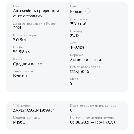
Статус
Цвет
Автомобиль продан или
Белый
снят с продажи
Двигатель
3
Дата регистрации в Корее
2979 см
2021
Привод
Комплектация
2WD
3.0 3rd
Лот
Пробег
40273264
56 318 км
Коробка
Кузов
Автоматическая
Средний класс
Номер автомобиля
Тип топлива
133서6046
Бензин
Мест
5
VIN номер
Количество смен владельца
ZAM57XSG3M1369984
0
Модель двигателя
История изменения номера
M156D
06.08.2021 — 133서XXXX